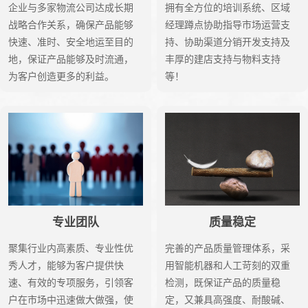
企业与多家物流公司达成长期
拥有全方位的培训系统、区域
战略合作关系，确保产品能够
经理蹲点协助指导市场运营支
快速、准时、安全地运至目的
持、协助渠道分销开发支持及
地，保证产品能够及时流通，
丰厚的建店支持与物料支持
为客户创造更多的利益。
等！
专业团队
质量稳定
聚集行业内高素质、专业性优
完善的产品质量管理体系，采
秀人才，能够为客户提供快
用智能机器和人工苛刻的双重
速、有效的专项服务，引领客
检测，既保证产品的质量稳
户在市场中迅速做大做强，使
定，又兼具高强度、耐酸碱、